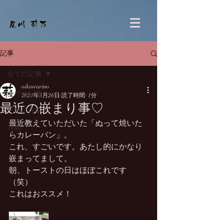
記事
全ての記事
oikawarino
全ての記事
2021年3月26日
読了時間: 1分
最近の嵌まり事♡
一年の行事
最近教えていただいた「ぬって焼いた
写真
らカレーパン」。
これ、すごいです。あたし的にかなり
嵌まってまして。
朝、トーストの日はほぼこれです
（笑）
これはおススメ！