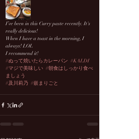
I’ve been in this Curry paste recently. It's 
really delicious!
When I have a toast in the morning, I 
always! LOL
I recommend it!
#ぬって焼いたらカレーパン
#KALDI
#マジで美味しい
#朝食はしっかり食べ
ましょう
#及川莉乃
#嵌まりごと