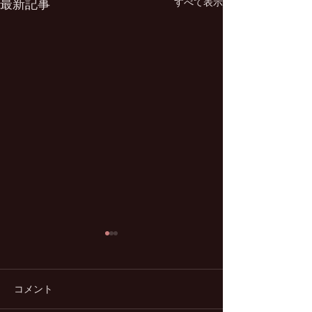
最新記事
すべて表示
コメント
花ある生活
贅沢Le TAO